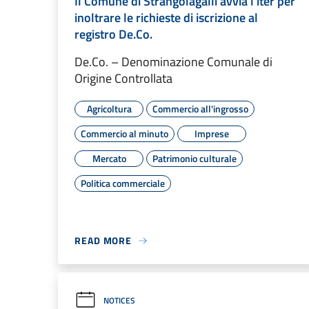
Il Comune di Strangolagalli avvia l’iter per
inoltrare le richieste di iscrizione al
registro De.Co.
De.Co. – Denominazione Comunale di
Origine Controllata
Agricoltura
Commercio all'ingrosso
Commercio al minuto
Imprese
Mercato
Patrimonio culturale
Politica commerciale
READ MORE
NOTICES