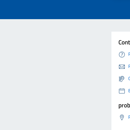
Cont
prob