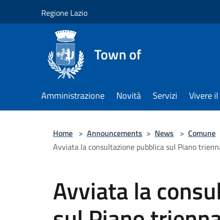
Salta al contenuto principale
Regione Lazio
Town of
Amministrazione
Novità
Servizi
Vivere 
Home
>
Announcements
>
News
>
Comune
Avviata la consultazione pubblica sul Piano trien
Avviata la consu
sul Piano trienn