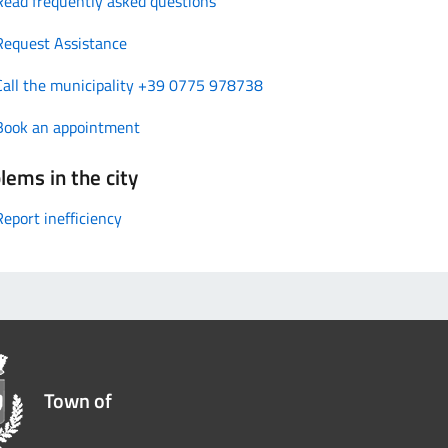
Read frequently asked questions
Request Assistance
Call the municipality +39 0775 978738
Book an appointment
lems in the city
Report inefficiency
Town of