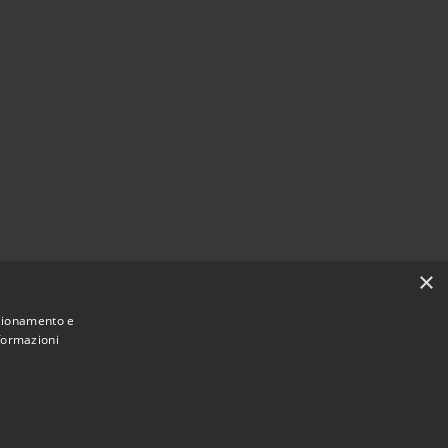
×
nzionamento e
nformazioni