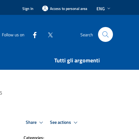
ENG
Sign In
Access to personal area
Follow us on
Search
Tutti gli argomenti
25
Share
See actions
Categories: