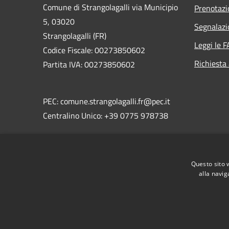
Comune di Strangolagalli via Municipio
Prenotaz
5, 03020
Segnalazi
Strangolagalli (FR)
Leggi le 
Codice Fiscale: 00273850602
Richiesta
Partita IVA: 00273850602
PEC: comune.strangolagalli.fr@pec.it
Centralino Unico: +39 0775 978738
Codice di fatturazione elettronica
univoco:
UF4ZZV
Questo sito 
Ufficio:
Uff_eFatturaPA
alla navig