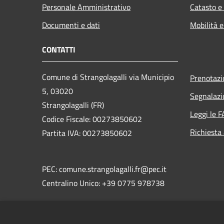
Personale Amministrativo
Catasto e
Documenti e dati
Mobilità e
CONTATTI
Comune di Strangolagalli via Municipio
Prenotaz
5, 03020
Segnalazi
Strangolagalli (FR)
Leggi le 
Codice Fiscale: 00273850602
Richiesta
Partita IVA: 00273850602
PEC: comune.strangolagalli.fr@pec.it
Centralino Unico: +39 0775 978738
Codice di fatturazione elettronica
univoco:
UF4ZZV