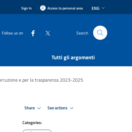
ENG
Sign In
Access to personal area
Follow us on
Search
Tutti gli argomenti
 corruzione e per la trasparenza 2023-2025
Share
See actions
Categories: