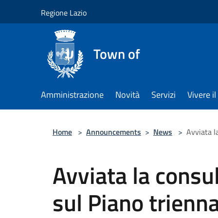
Salta al contenuto principale
Regione Lazio
Town of
Amministrazione
Novità
Servizi
Vivere 
Home
>
Announcements
>
News
>
Avviata l
Avviata la consu
sul Piano trienn