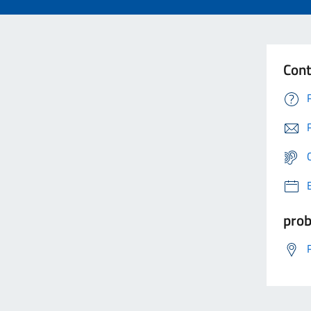
Cont
prob