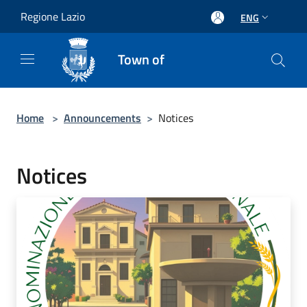
Salta al contenuto principale
Regione Lazio
ENG
Town of
Home
>
Announcements
>
Notices
Notices